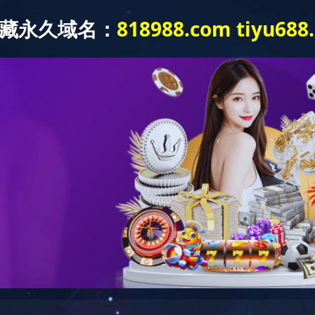
方网站
米兰体育平台官方网站-米兰(中国)
产品中
盟专区
下载专区
营养食品
护肤产品
家