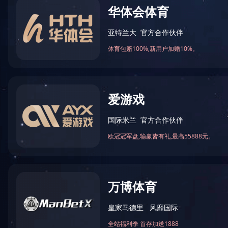
瑞诺丝洗衣液