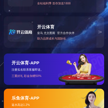
2025年荣获天津市民政局
2025年荣获天津市民政局
颁发“参与乡村振兴、民生
颁发“参与乡村振兴、民生
保障领域公益慈善项目”证
保障领域公益慈善项目”证
书
书
2021年荣获天津市民政局
2023年荣获天津市民政局
颁发“乡村振兴公益慈善帮
颁发“乡村振兴公益慈善帮
扶活动证书”
扶活动证书