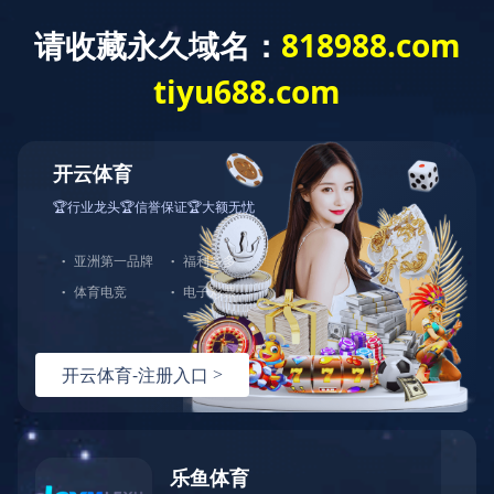
米兰体育平台官方网站